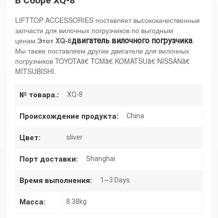
В Сборе XQ-8
LIFTTOP ACCESSORIES поставляет высококачественные
запчасти для вилочных погрузчиков по выгодным
ценам.
Этот XQ-8
.
двигатель вилочного погрузчика
Мы также поставляем другие двигатели для вилочных
погрузчиков TOYOTAã€ TCMã€ KOMATSUã€ NISSANã€
MITSUBISHI.
№ товара.:
XQ-8
Происхождение продукта:
China
Цвет:
sliver
Порт доставки:
Shanghai
Время выполнения:
1~3 Days
Масса:
8.38kg