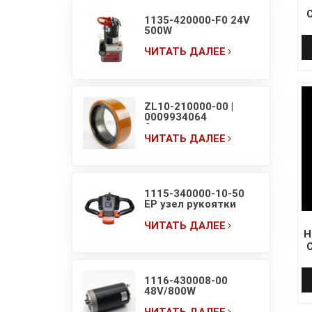
1135-420000-F0 24V
500W
Гидравлический
силовой агрегат EP
ЧИТАТЬ ДАЛЕЕ
F4 для
электрической
тележки с
платформой 1.5T в
сборе
ZL10-210000-00 |
0009934064
Оригинальное
приводное колесо
ЧИТАТЬ ДАЛЕЕ
электрической
тележки для
поддонов EP F4
210×70/83
1115-340000-10-50
EP узел рукоятки
тележки для
поддонов с
ЧИТАТЬ ДАЛЕЕ
Н
дисплеем и
переключателями
1116-430008-00
48V/800W
электрический
насосный двигатель