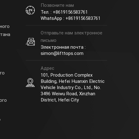
Позвоните нам
Тел. : +8619156583761
WhatsApp : +8619156583761
ного
Отправьте нам электронное
етана
письмо
Электронная почта :
simon@lifttops.com
Адрес
го
101, Production Complex
Building, Hefei Huanxin Electric
Vehicle Industry Co., Ltd., No.
3496 Weiwu Road, Xinzhan
District, Hefei City
ого
о