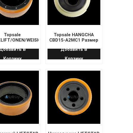
Topsale
Topsale HANGCHA
LIFT/ONEN/WEISHIHAI
CBD15-A2MC1 Размер
мер приводного
ведущего колеса
Добавить В
Добавить В
еса 250*80*175
70*40
Корзину
Корзину