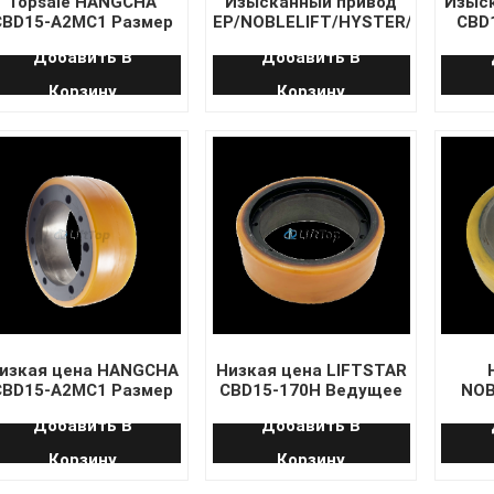
Topsale HANGCHA
Изысканный привод
Изыс
CBD15-A2MC1 Размер
EP/NOBLELIFT/HYSTER/BT
CBD
ведущего колеса
343*140*80
170J
Добавить В
Добавить В
70*40
Корзину
Корзину
изкая цена HANGCHA
Низкая цена LIFTSTAR
CBD15-A2MC1 Размер
CBD15-170H Ведущее
NOB
ведущего колеса
колесо
Ра
Добавить В
Добавить В
70*40
кол
Корзину
Корзину