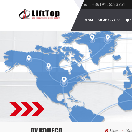
Тел. : +8619156583761
Дом
Компания
Про
ПУ КОЛЕСО
Дом
За