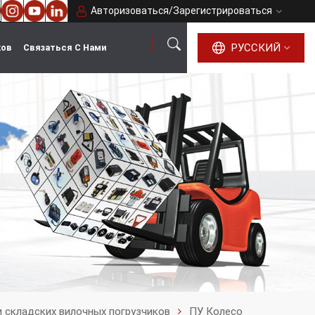
Авторизоваться
/
Зарегистрироваться
РУССКИЙ
ков
Связаться С Нами
русский
English
français
español
português
العربية
 складских вилочных погрузчиков
ПУ Колесо