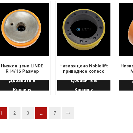
Низкая цена LINDE
Низкая цена Noblelift
Низка
R14/16 Размер
приводное колесо
M
приводного колеса
размер 210*75/83
ве
Добавить В
Добавить В
285*100
Корзину
Корзину
1
2
3
...
7