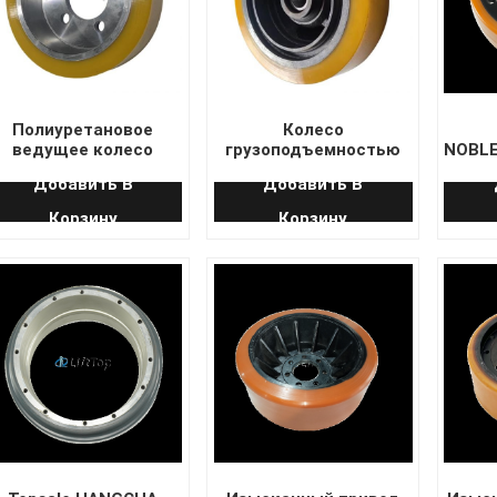
Полиуретановое
Колесо
ведущее колесо
грузоподъемностью
NOBLE
250×75-80 с 5
350×100-68 для Linde
Раз
Добавить В
Добавить В
отверстиями для
R20HD R25 STILL FM-X
кол
электрических
20 (запасное колесо)
Корзину
Корзину
илочных погрузчиков
T Jungheinrich Crown