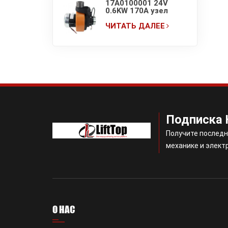
17A0100001 24V
0.6KW 170A узел
привода
электрической
ЧИТАТЬ ДАЛЕЕ
тележки
(погрузчика)
Подписка 
Получите последн
механике и элект
О НАС