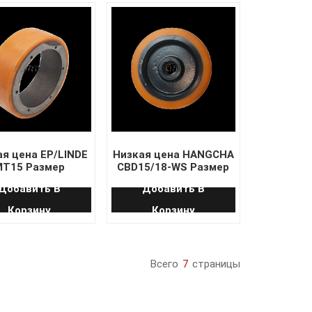
я цена EP/LINDE
Низкая цена HANGCHA
T15 Размер
CBD15/18-WS Размер
дущего колеса
ведущего колеса
Добавить В
Добавить В
210*70/83
145*55
Корзину
Корзину
Всего
7
Страницы