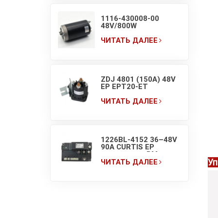
1116-430008-00
48V/800W
электрический
насосный двигатель
ЧИТАТЬ ДАЛЕЕ
гидравлики
электрической
тележки для
поддонов EP HELI
ZDJ 4801 (150A) 48V
EP EPT20-ET
контактор
постоянного тока
ЧИТАТЬ ДАЛЕЕ
насосной станции
вилочного
погрузчика
1226BL-4152 36–48V
90A CURTIS EP
контроллер PM для
Уп
погрузчика
ЧИТАТЬ ДАЛЕЕ