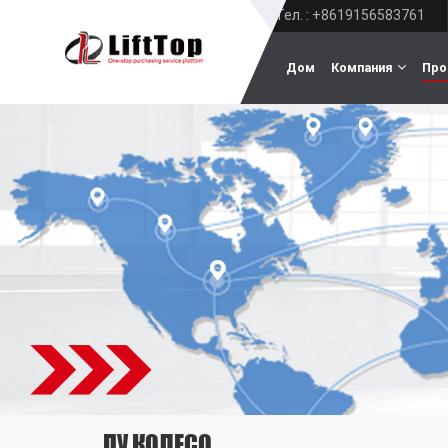
Тел. : +8619156583761
Дом
Компания
Про
ПУ КОЛЕСО