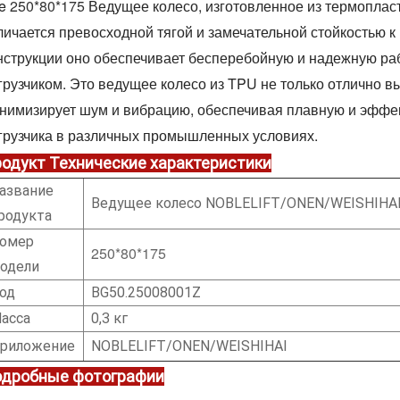
he
250*80*175
Ведущее колесо, изготовленное из термопласт
личается превосходной тягой и замечательной стойкостью к
нструкции оно обеспечивает бесперебойную и надежную ра
грузчиком. Это ведущее колесо из TPU не только отлично в
нимизирует шум и вибрацию, обеспечивая плавную и эффе
грузчика в различных промышленных условиях.
родукт
Технические характеристики
азвание
Ведущее колесо NOBLELIFT/ONEN/WEISHIHA
родукта
омер
250*80*175
одели
од
BG50.25008001Z
асса
0,3 кг
риложение
NOBLELIFT/ONEN/WEISHIHAI
дробные фотографии