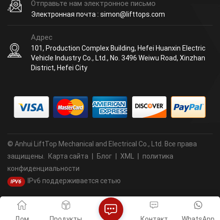
Отправьте нам электронное письмо
Электронная почта : simon@lifttops.com
Адрес
101, Production Complex Building, Hefei Huanxin Electric
Vehicle Industry Co., Ltd., No. 3496 Weiwu Road, Xinzhan
District, Hefei City
© Anhui LiftTop Mechanical and Electrical Co., Ltd. Все права
защищены.
Карта сайта
|
Блог
|
XML
|
политика
конфиденциальности
IPv6 поддерживается сетью
Дом
Продукты
Контакт
WhatsApp