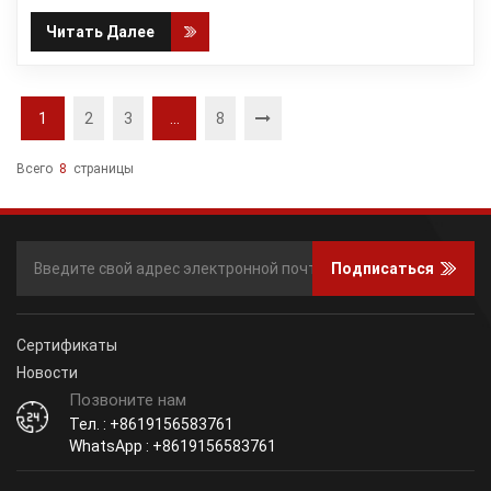
Читать Далее
1
2
3
...
8
Всего
8
Страницы
Подписаться
Сертификаты
Новости
Позвоните нам
Тел. : +8619156583761
WhatsApp : +8619156583761