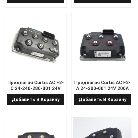
грузовика Xilin Pallet
для EPS Pallet Truck с
Truck
программой
Предлагая Curtis AC F2-
Предлагая Curtis AC F2-
C 24-240-280-001 24V
A 24-200-001 24V 200A
240A 280A AC Отдельно
AC Отдельно
Добавить В Корзину
Добавить В Корзину
возбужденный
возбужденный
контроллер двигателя
контроллер двигателя
для грузовика NobleLift
для грузовика NobleLift
EPS Pallet без
EPS Pallet с помощью
программы
программы DT-ручка