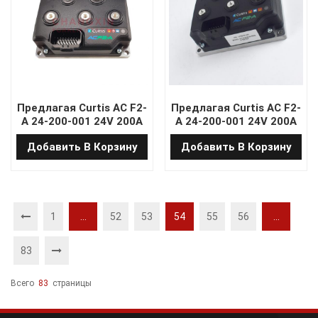
Предлагая Curtis AC F2-
Предлагая Curtis AC F2-
A 24-200-001 24V 200A
A 24-200-001 24V 200A
AC Отдельно
AC Отдельно
Добавить В Корзину
Добавить В Корзину
возбужденный
возбужденный
контроллер двигателя
контроллер двигателя
для грузовика с
для грузовика Xilin
поддоном Noblelift с
Pallet
программой
1
...
52
53
54
55
56
...
83
Всего
83
Страницы