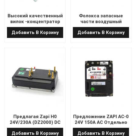
Высокий качественный
Фолокса запасные
вилок -концентратор
части воздушный
вилочного погрузчика
фильтр (внутренний
Добавить В Корзину
Добавить В Корзину
фильтр) 67502-32881-71
Предлагая Zapi H0
Предложение ZAPI AC-0
24V/230A (DZ2000) DC
24V 150A AC Отдельно
серии возбуждающего
возбужденный
Добавить В Корзину
Добавить В Корзину
двигателя для
двигатель контроллер