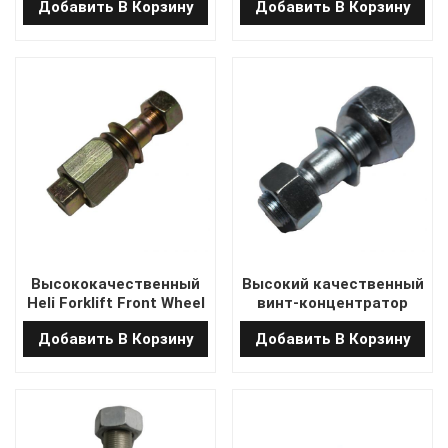
Добавить В Корзину
Добавить В Корзину
U3340-71 для Toyota
цилиндр тормоза
7FDU60-15Z/7FGCU60
подходит для Toyota
Высококачественный
Высокий качественный
Heli Forklift Front Wheel
винт-концентратор
Hub Vint
вилочного погрузчика
Добавить В Корзину
Добавить В Корзину
25303-02102